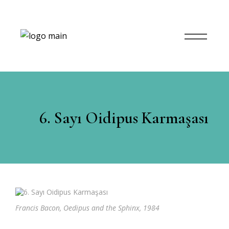
6. Sayı Oidipus Karmaşası
Francis Bacon, Oedipus and the Sphinx, 1984