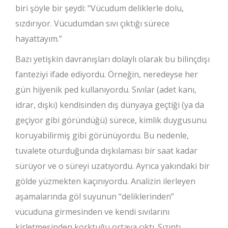
biri şöyle bir şeydi: “Vücudum deliklerle dolu,
sızdırıyor. Vücudumdan sıvı çıktığı sürece
hayattayım.”
Bazı yetişkin davranışları dolaylı olarak bu bilinçdışı
fanteziyi ifade ediyordu. Örneğin, neredeyse her
gün hijyenik ped kullanıyordu. Sıvılar (adet kanı,
idrar, dışkı) kendisinden dış dünyaya geçtiği (ya da
geçiyor gibi göründüğü) sürece, kimlik duygusunu
koruyabilirmiş gibi görünüyordu. Bu nedenle,
tuvalete oturduğunda dışkılaması bir saat kadar
sürüyor ve o süreyi uzatıyordu. Ayrıca yakındaki bir
gölde yüzmekten kaçınıyordu. Analizin ilerleyen
aşamalarında göl suyunun “deliklerinden”
vücuduna girmesinden ve kendi sıvılarını
kirletmesinden korktuğu ortaya çıktı. Sızıntı