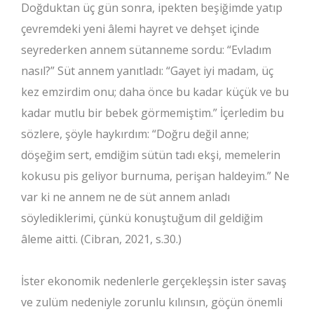
Doğduktan üç gün sonra, ipekten beşiğimde yatıp
çevremdeki yeni âlemi hayret ve dehşet içinde
seyrederken annem sütanneme sordu: “Evladım
nasıl?” Süt annem yanıtladı: “Gayet iyi madam, üç
kez emzirdim onu; daha önce bu kadar küçük ve bu
kadar mutlu bir bebek görmemiştim.” İçerledim bu
sözlere, şöyle haykırdım: “Doğru değil anne;
döşeğim sert, emdiğim sütün tadı ekşi, memelerin
kokusu pis geliyor burnuma, perişan haldeyim.” Ne
var ki ne annem ne de süt annem anladı
söylediklerimi, çünkü konuştuğum dil geldiğim
âleme aitti. (Cibran, 2021, s.30.)
İster ekonomik nedenlerle gerçekleşsin ister savaş
ve zulüm nedeniyle zorunlu kılınsın, göçün önemli