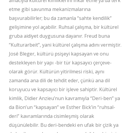
amacıyla kültürel kimliklerini inkâr etme ya da terk
etme gibi savunma mekanizmalarına
başvurabilirler; bu da zamanla “sahte kendilik”
gelişimine yol açabilir. Ruhsal çalışma, bir kültürel
gruba aidiyet duygusuna dayanır. Freud buna
“Kulturarbeit”, yani kültürel çalışma adını vermiştir.
José Bleger, kültürü psişeyi kapsayan ve onu
destekleyen bir yapı -bir tür kapsayıcı çerçeve-
olarak görür. Kültürün yitirilmesi riski, aynı
zamanda ana dili de tehdit eder, çünkü ana dil
koruyucu ve kapsayıcı bir işleve sahiptir. Kültürel
kimlik, Didier Anzieu’nun kavramıyla “Deri-ben” ya
da Bion’un “kapsayan” ve Esther Bick’in “ruhsal-
deri” kavramlarında cisimleşmiş olarak
düşünülebilir. Bu deri-bendeki en ufak bir çizik ya