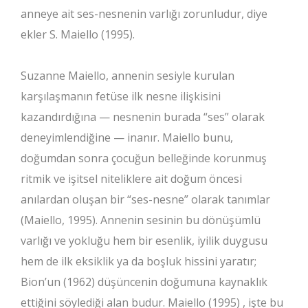
anneye ait ses-nesnenin varlığı zorunludur, diye
ekler S. Maiello (1995).
Suzanne Maiello, annenin sesiyle kurulan
karşılaşmanın fetüse ilk nesne ilişkisini
kazandırdığına — nesnenin burada “ses” olarak
deneyimlendiğine — inanır. Maiello bunu,
doğumdan sonra çocuğun belleğinde korunmuş
ritmik ve işitsel niteliklere ait doğum öncesi
anılardan oluşan bir “ses-nesne” olarak tanımlar
(Maiello, 1995). Annenin sesinin bu dönüşümlü
varlığı ve yokluğu hem bir esenlik, iyilik duygusu
hem de ilk eksiklik ya da boşluk hissini yaratır;
Bion’un (1962) düşüncenin doğumuna kaynaklık
ettiğini söylediği alan budur. Maiello (1995) , işte bu