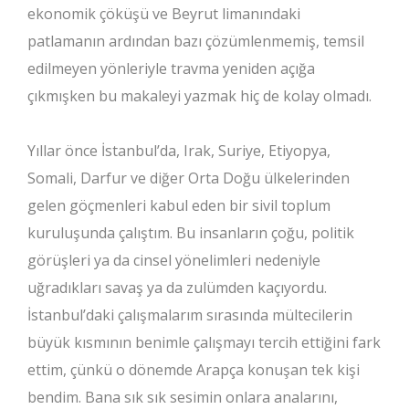
ekonomik çöküşü ve Beyrut limanındaki
patlamanın ardından bazı çözümlenmemiş, temsil
edilmeyen yönleriyle travma yeniden açığa
çıkmışken bu makaleyi yazmak hiç de kolay olmadı.
Yıllar önce İstanbul’da, Irak, Suriye, Etiyopya,
Somali, Darfur ve diğer Orta Doğu ülkelerinden
gelen göçmenleri kabul eden bir sivil toplum
kuruluşunda çalıştım. Bu insanların çoğu, politik
görüşleri ya da cinsel yönelimleri nedeniyle
uğradıkları savaş ya da zulümden kaçıyordu.
İstanbul’daki çalışmalarım sırasında mültecilerin
büyük kısmının benimle çalışmayı tercih ettiğini fark
ettim, çünkü o dönemde Arapça konuşan tek kişi
bendim. Bana sık sık sesimin onlara analarını,