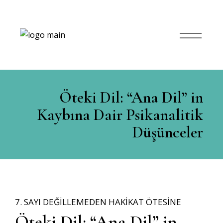
Öteki Dil: “Ana Dil” in
Kaybına Dair Psikanalitik
Düşünceler
7. SAYI DEĞILLEMEDEN HAKIKAT ÖTESINE
Öteki Dil: “Ana Dil” in