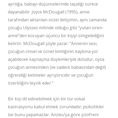
ayrılığa, babayı düşüncelerinde taşıdığı sürece
dayanabilir. Joyce McDougall (1995), anne
tarafından aktarılan sözel iletişimin, aynı zamanda
çocuğu Ulysses mitinde olduğu gibi “yutan siren-
anne”den koruyan üçüncü bir kişiyi simgelediğini
belirtir. McDougall şöyle yazar: “Annenin sesi,
çocuğun cinsel ve öznel kimliğinin kaybına yol
açabilecek kaynaşma düşlemleriyle doludur, oysa
çocuğun annesinden (ve sadece babasından değil)
öğrendiği kelimeler ayrıştırıcıdır ve çocuğun
özerkliğini teşvik eder.”
Bir kişi dil edinebilmek için bir tür vokal
kastrasyonu kabul etmek zorundadır; psikotikler
ise bunu yapamazlar. Anzieu’ya göre şizofreni