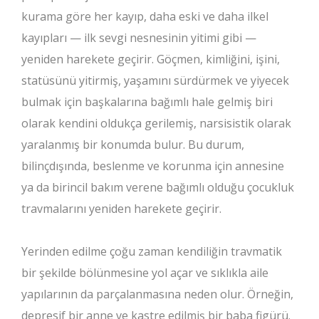
kurama göre her kayıp, daha eski ve daha ilkel
kayıpları — ilk sevgi nesnesinin yitimi gibi —
yeniden harekete geçirir. Göçmen, kimliğini, işini,
statüsünü yitirmiş, yaşamını sürdürmek ve yiyecek
bulmak için başkalarına bağımlı hale gelmiş biri
olarak kendini oldukça gerilemiş, narsisistik olarak
yaralanmış bir konumda bulur. Bu durum,
bilinçdışında, beslenme ve korunma için annesine
ya da birincil bakım verene bağımlı olduğu çocukluk
travmalarını yeniden harekete geçirir.
Yerinden edilme çoğu zaman kendiliğin travmatik
bir şekilde bölünmesine yol açar ve sıklıkla aile
yapılarının da parçalanmasına neden olur. Örneğin,
depresif bir anne ve kastre edilmiş bir baba figürü.