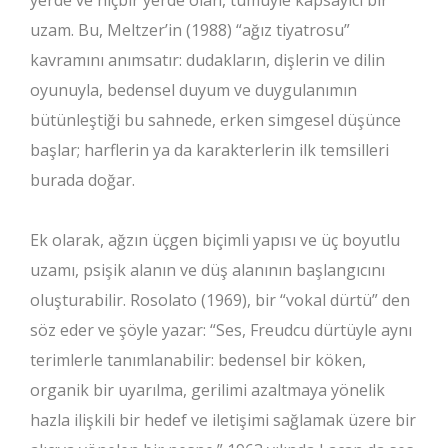
uzam. Bu, Meltzer’in (1988) “ağız tiyatrosu”
kavramını anımsatır: dudakların, dişlerin ve dilin
oyunuyla, bedensel duyum ve duygulanımın
bütünleştiği bu sahnede, erken simgesel düşünce
başlar; harflerin ya da karakterlerin ilk temsilleri
burada doğar.
Ek olarak, ağzın üçgen biçimli yapısı ve üç boyutlu
uzamı, psişik alanın ve düş alanının başlangıcını
oluşturabilir. Rosolato (1969), bir “vokal dürtü” den
söz eder ve şöyle yazar: “Ses, Freudcu dürtüyle aynı
terimlerle tanımlanabilir: bedensel bir köken,
organik bir uyarılma, gerilimi azaltmaya yönelik
hazla ilişkili bir hedef ve iletişimi sağlamak üzere bir