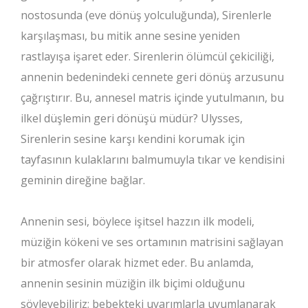
nostosunda (eve dönüş yolculuğunda), Sirenlerle
karşılaşması, bu mitik anne sesine yeniden
rastlayışa işaret eder. Sirenlerin ölümcül çekiciliği,
annenin bedenindeki cennete geri dönüş arzusunu
çağrıştırır. Bu, annesel matris içinde yutulmanın, bu
ilkel düşlemin geri dönüşü müdür? Ulysses,
Sirenlerin sesine karşı kendini korumak için
tayfasının kulaklarını balmumuyla tıkar ve kendisini
geminin direğine bağlar.
Annenin sesi, böylece işitsel hazzın ilk modeli,
müziğin kökeni ve ses ortamının matrisini sağlayan
bir atmosfer olarak hizmet eder. Bu anlamda,
annenin sesinin müziğin ilk biçimi olduğunu
söyleyebiliriz; bebekteki uyarımlarla uyumlanarak