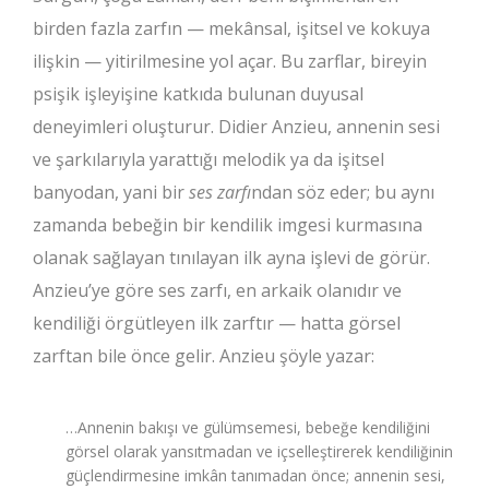
birden fazla zarfın — mekânsal, işitsel ve kokuya
ilişkin — yitirilmesine yol açar. Bu zarflar, bireyin
psişik işleyişine katkıda bulunan duyusal
deneyimleri oluşturur. Didier Anzieu, annenin sesi
ve şarkılarıyla yarattığı melodik ya da işitsel
banyodan, yani bir
ses zarfı
ndan söz eder; bu aynı
zamanda bebeğin bir kendilik imgesi kurmasına
olanak sağlayan tınılayan ilk ayna işlevi de görür.
Anzieu’ye göre ses zarfı, en arkaik olanıdır ve
kendiliği örgütleyen ilk zarftır — hatta görsel
zarftan bile önce gelir. Anzieu şöyle yazar:
…Annenin bakışı ve gülümsemesi, bebeğe kendiliğini
görsel olarak yansıtmadan ve içselleştirerek kendiliğinin
güçlendirmesine imkân tanımadan önce; annenin sesi,