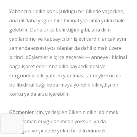
Yabancı bir dilin konuşulduğu bir ülkede yaşarken,
ana dil daha yoğun bir libidinal yatırımla yüklü hale
gelebilir. Daha önce belirttiğim gibi, ana dilin
yapılandırıcı ve kapsayıcı bir işlevi vardır; ancak aynı
zamanda ensestiyöz olanlar da dahil olmak üzere
birincil düşlemlerle iç içe geçerek — anneye libidinal
bağa işaret eder. Ana dilin kaybedilmesi ve
sürgündeki dile yatırım yapılması, anneyle kurulu
bu libidinal bağı koparmaya yönelik bilinçdışı bir
korku ya da arzu içerebilir.
Göçmenler için, yerleşilen ülkenin dilini edinmek
çoğu zaman duygulanımdan yoksun, ya da
saldırgan ve şiddetle yüklü bir dili edinmek