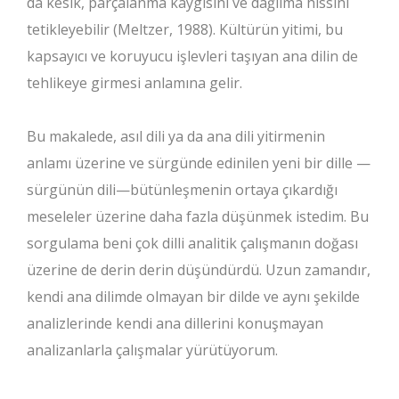
da kesik, parçalanma kaygısını ve dağılma hissini
tetikleyebilir (Meltzer, 1988). Kültürün yitimi, bu
kapsayıcı ve koruyucu işlevleri taşıyan ana dilin de
tehlikeye girmesi anlamına gelir.
Bu makalede, asıl dili ya da ana dili yitirmenin
anlamı üzerine ve sürgünde edinilen yeni bir dille —
sürgünün dili—bütünleşmenin ortaya çıkardığı
meseleler üzerine daha fazla düşünmek istedim. Bu
sorgulama beni çok dilli analitik çalışmanın doğası
üzerine de derin derin düşündürdü. Uzun zamandır,
kendi ana dilimde olmayan bir dilde ve aynı şekilde
analizlerinde kendi ana dillerini konuşmayan
analizanlarla çalışmalar yürütüyorum.