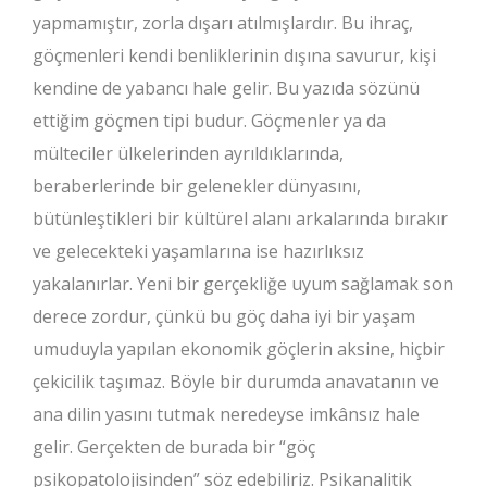
yapmamıştır, zorla dışarı atılmışlardır. Bu ihraç,
göçmenleri kendi benliklerinin dışına savurur, kişi
kendine de yabancı hale gelir. Bu yazıda sözünü
ettiğim göçmen tipi budur. Göçmenler ya da
mülteciler ülkelerinden ayrıldıklarında,
beraberlerinde bir gelenekler dünyasını,
bütünleştikleri bir kültürel alanı arkalarında bırakır
ve gelecekteki yaşamlarına ise hazırlıksız
yakalanırlar. Yeni bir gerçekliğe uyum sağlamak son
derece zordur, çünkü bu göç daha iyi bir yaşam
umuduyla yapılan ekonomik göçlerin aksine, hiçbir
çekicilik taşımaz. Böyle bir durumda anavatanın ve
ana dilin yasını tutmak neredeyse imkânsız hale
gelir. Gerçekten de burada bir “göç
psikopatolojisinden” söz edebiliriz. Psikanalitik