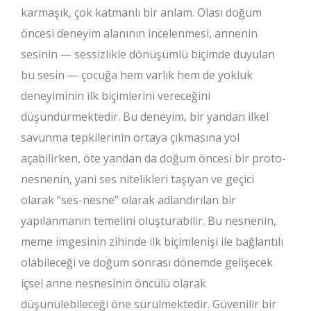
karmaşık, çok katmanlı bir anlam. Olası doğum
öncesi deneyim alanının incelenmesi, annenin
sesinin — sessizlikle dönüşümlü biçimde duyulan
bu sesin — çocuğa hem varlık hem de yokluk
deneyiminin ilk biçimlerini vereceğini
düşündürmektedir. Bu deneyim, bir yandan ilkel
savunma tepkilerinin ortaya çıkmasına yol
açabilirken, öte yandan da doğum öncesi bir proto-
nesnenin, yani ses nitelikleri taşıyan ve geçici
olarak “ses-nesne” olarak adlandırılan bir
yapılanmanın temelini oluşturabilir. Bu nesnenin,
meme imgesinin zihinde ilk biçimlenişi ile bağlantılı
olabileceği ve doğum sonrası dönemde gelişecek
içsel anne nesnesinin öncülü olarak
düşünülebileceği öne sürülmektedir. Güvenilir bir