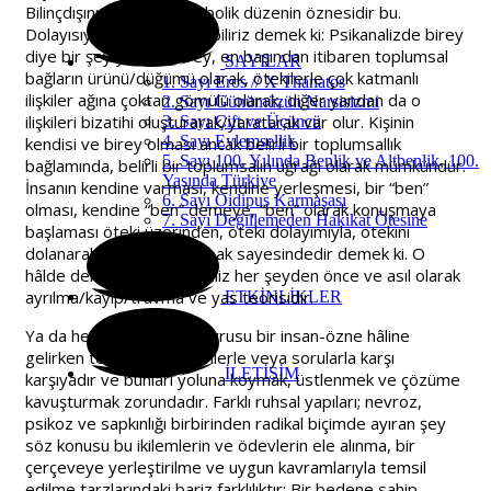
Bilinçdışının, dilin ve sembolik düzenin öznesidir bu.
Dolayısıyla şöyle söyleyebiliriz demek ki: Psikanalizde birey
diye bir şey yoktur. Birey, en başından itibaren toplumsal
SAYILAR
bağların ürünü/düğümü olarak, ötekilerle çok katmanlı
1. Sayı Eros // X Thanatos
ilişkiler ağına çoktan gömülü olarak, diğer yandan da o
2. Sayı Günümüzün Narsisizmi
ilişkileri bizatihi oluşturarak/yaratarak var olur. Kişinin
3. Sayı Çift ve Üçüncü
4. Sayı Eylemsellik
kendisi ve birey olması ancak belirli bir toplumsallık
5. Sayı 100. Yılında Benlik ve Altbenlik, 100.
bağlamında, belirli bir toplumsalın uğrağı olarak mümkündür.
Yaşında Türkiye
İnsanın kendine varması, kendine yerleşmesi, bir “ben”
6. Sayı Oidipus Karmaşası
olması, kendine “ben” demeye, “ben” olarak konuşmaya
7. Sayı Değillemeden Hakikat Ötesine
başlaması öteki üzerinden, öteki dolayımıyla, ötekini
dolanarak, bu zorunlu sapak sayesindedir demek ki. O
hâlde denebilir ki, psikanaliz her şeyden önce ve asıl olarak
ayrılma/kayıp/travma ve yas teorisidir.
ETKİNLİKLER
Ya da her insan varlığı/yavrusu bir insan-özne hâline
gelirken temel bazı ikilemlerle veya sorularla karşı
İLETİŞİM
karşıyadır ve bunları yoluna koymak, üstlenmek ve çözüme
kavuşturmak zorundadır. Farklı ruhsal yapıları; nevroz,
psikoz ve sapkınlığı birbirinden radikal biçimde ayıran şey
söz konusu bu ikilemlerin ve ödevlerin ele alınma, bir
çerçeveye yerleştirilme ve uygun kavramlarıyla temsil
edilme tarzlarındaki bariz farklılıktır: Bir bedene sahip