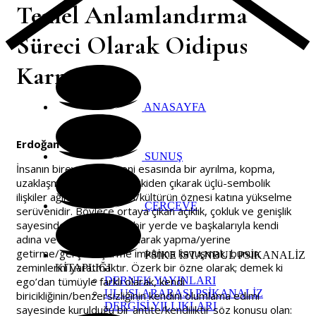
Temel Anlamlandırma
Süreci Olarak Oidipus
Karmaşası
ANASAYFA
Erdoğan Özmen
SUNUŞ
İnsanın bireysel serüveni esasında bir ayrılma, kopma,
uzaklaşma, ikili-imgesel ilişkiden çıkarak üçlü-sembolik
ilişkiler ağına katılma, dilin/kültürün öznesi katına yükselme
ÇERÇEVE
serüvenidir. Böylece ortaya çıkan açıklık, çokluk ve genişlik
sayesinde şeyleri başka bir yerde ve başkalarıyla kendi
adına ve özerk bir özne olarak yapma/yerine
getirme/gerçekleştirme imkânına kavuşmak, bunun
PSİKE İSTANBUL PSİKANALİZ
zeminlerini yaratmaktır. Özerk bir özne olarak; demek ki
KİTAPLIĞI
ego’dan tümüyle farklı olarak, kendi
DERNEK YAYINLARI
ULUSLARARASI PSİKANALİZ
biricikliğinin/benzersizliğinin kendini olumlama edimi
DERGİSİ YILLIKLARI
sayesinde kurulduğu bir antite/kendiliktir söz konusu olan: