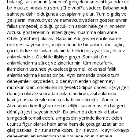
bulacağı, arzusunun (annenin) gerçek nesnesini ifşa edecek
bir mucize. Ancak bu soru (Che vuoi?), sadece Babanın Adı
sahneye dahil olduğunda cevaplanmış olur. Tüm o gidiş ve
gelişlerin, mevcudiyet ve namevcudiyetlerin gösterileninin
fallus (imgesel) olduğu çocuk için aşikâr hâle gelir. Annenin
Arzusu göstereninin -istediği şey muamma olan anne-
Öteki (mOther) olarak- Babanın Adı göstereni ile ikame
edilmesi sayesinde çocuğun önünde bir anlam alanı açılır,
çocuk ilk kez bir anlam alanında belirir/ortaya çıkar, ilk kez
anlamlandırıcı Öteki ile ilişkiye geçer. Sonraki tüm
anlamlandırma süreç ve zincirlerinin, tüm metaforik
ikamelerin üstünde yükseleceği temel, kökensel fallik
anlamlandırma kaidesidir bu. Aynı zamanda önceki tüm
deneyimleri kaydeden, o deneyimlerden öğrenmeyi
mümkün kılan, önceki ikili imgesel/Oidipus öncesi ilişkiyi geri
dönüşlü olarak/sonradan anlamlandıran, asıl anlamına
kavuşmasına vesile olan çok katlı bir süreçtir. Annenin
Arzusunun kendi gösteren niteliğini kazanması da bu geri
dönüşlü jest sayesindedir. Bu anlamda demek ki baba,
simgeseli temsil eden, simgeselin yerinde ikamet eden
üçüncü figür olarak hem anne hem de çocuğa uzatılan bir
çıkış patikası, bir tür asma köprü, bir işlevdir. İlk ayrılık/kayıp
deneyimini anlamlandıran ve böylece onun bünyevi