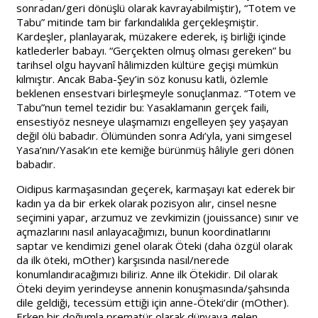
sonradan/geri dönüşlü olarak kavrayabilmiştir), “Totem ve
Tabu” mitinde tam bir farkındalıkla gerçekleşmiştir.
Kardeşler, planlayarak, müzakere ederek, iş birliği içinde
katlederler babayı. “Gerçekten olmuş olması gereken” bu
tarihsel olgu hayvanî hâlimizden kültüre geçişi mümkün
kılmıştır. Ancak Baba-Şey’in söz konusu katli, özlemle
beklenen ensestvari birleşmeyle sonuçlanmaz. “Totem ve
Tabu”nun temel tezidir bu: Yasaklamanın gerçek faili,
ensestiyöz nesneye ulaşmamızı engelleyen şey yaşayan
değil ölü babadır. Ölümünden sonra Adı’yla, yani simgesel
Yasa’nın/Yasak’ın ete kemiğe bürünmüş hâliyle geri dönen
babadır.
Oidipus karmaşasından geçerek, karmaşayı kat ederek bir
kadın ya da bir erkek olarak pozisyon alır, cinsel nesne
seçimini yapar, arzumuz ve zevkimizin (jouissance) sınır ve
açmazlarını nasıl anlayacağımızı, bunun koordinatlarını
saptar ve kendimizi genel olarak Öteki (daha özgül olarak
da ilk öteki, mOther) karşısında nasıl/nerede
konumlandıracağımızı biliriz. Anne ilk Ötekidir. Dil olarak
Öteki deyim yerindeyse annenin konuşmasında/şahsında
dile geldiği, tecessüm ettiği için anne-Öteki’dir (mOther).
Erken bir doğumla prematür olarak dünyaya gelen,