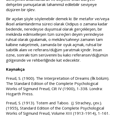
dehşetini yumuşatarak tahammül edilebilir seviyeye
düşüren bir işlev.
Bir açıdan şöyle söylenebilir demek ki: Bir metafor ve/veya
ilksel anlamlandırma süreci olarak Oidipus o zamana kadar
bedende, neredeyse duyumsal olarak gerçekleşen, bir
mekânda edimselleşen tüm süreçleri deyim yerindeyse
ruhsal olarak çıpalamak, o mekânı/sahneyi zamanın tam
kalbine nakşetmek, zamanda bir oyuk açmak, ruhsal bir
sabitlik alanı ve referans/düğüm yaratmak içindir. İnsan
özne, sonraki tüm serüvenini bu kalıcı referansın/düğümün
gölgesinde ve rehberliğinde kat edecektir.
Kaynakça
Freud, S. (1900). The Interpretation of Dreams (İlk bölüm).
The Standard Edition of the Complete Psychological
Works of Sigmund Freud, Cilt IV (1900), 1-338. Londra:
Hogarth Press.
Freud, S. (1913). Totem and Taboo. (J. Strachey, çev.).
(1955), Standard Edition of the Complete Psychological
Works of Sigmund Freud, Volume XIII (1913-1914), 1-161.