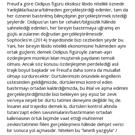
Freud’a göre Oidipus figürü eksiksiz libido nitelikli öznedir.
Yanlışlıkla/kazara/bilmeden gerçekleştirdiği edimler, tam da
her öznenin bastırılmış bilinçdışının gerçekleştirmek istediği
şeylerdir. Oidipus’un tam bir cehalet/bilgisizlik hâlinde
sahnelediği edimleri, her bireyin bastırmaya uğramış en
güçlü arzularının doğrudan gerçekleştirilmesidir.
Sophocles’in (2014) trajedisinde bizi cezbeden şeydir bu.
Yani, her bireyin libido nitelikli ekonomisine hükmeden aynı
ortak güçlerin; demek Oidipus figürüyle zaman-aşırı
özdeşleşimi mümkün kılan müşterek paydanın temsili
olması. Ancak söz konusu özdeşleşimin perdelediği asıl
trajik boyut başkadır ve Freud’a daha sonra da musallat
olmayı sürdürecektir: Dürtülerimizin önündeki engellerin
üstesinden geldiğimizde, dürtülerimizi kontrol eden
bastırmayı ortadan kaldırdığımızda, bu ihlal ve aşma edimini
gerçekleştirdiğimizde bizi bekleyen şey eşsiz bir zevk
ve/veya neşeli bir dürtü tatmini deneyimi değildir hiç de.
İnsanın asıl trajedisi demek ki, dürtüleri kontrol altında
tutan/zapt eden savunmaların/bastırmanın ortadan
kalkmasının örtük biçimde vaat ettiği muhtemel
zevkin/tatminin fiilen gerçekleşmesi hâlinde dehşet verici
bir sonuca yol açmasıdır. Nitekim bu “lanetli yazgıyla” /