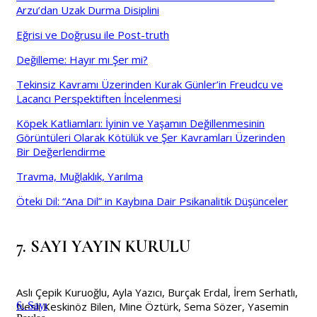
Arzu’dan Uzak Durma Disiplini
Eğrisi ve Doğrusu ile Post-truth
Değilleme: Hayır mı Şer mi?
Tekinsiz Kavramı Üzerinden Kurak Günler’in Freudcu ve
Lacancı Perspektiften İncelenmesi
Köpek Katliamları: İyinin ve Yaşamın Değillenmesinin
Görüntüleri Olarak Kötülük ve Şer Kavramları Üzerinden
Bir Değerlendirme
Travma, Muğlaklık, Yarılma
Öteki Dil: “Ana Dil” in Kaybına Dair Psikanalitik Düşünceler
7. SAYI YAYIN KURULU
Aslı Çepik Kuruoğlu, Ayla Yazıcı, Burçak Erdal, İrem Serhatlı,
Nesli Keskinöz Bilen, Mine Öztürk, Sema Sözer, Yasemin
6. Sayı