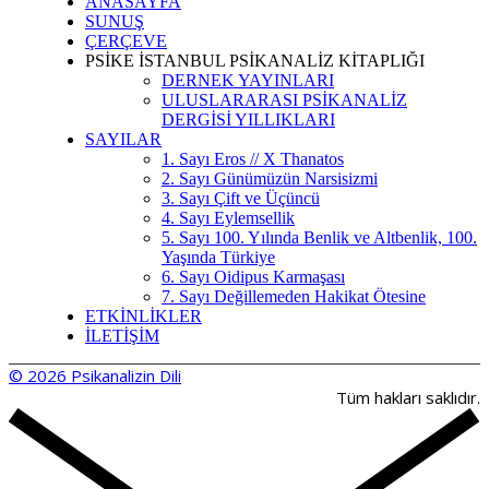
ANASAYFA
SUNUŞ
ÇERÇEVE
PSİKE İSTANBUL PSİKANALİZ KİTAPLIĞI
DERNEK YAYINLARI
ULUSLARARASI PSİKANALİZ
DERGİSİ YILLIKLARI
SAYILAR
1. Sayı Eros // X Thanatos
2. Sayı Günümüzün Narsisizmi
3. Sayı Çift ve Üçüncü
4. Sayı Eylemsellik
5. Sayı 100. Yılında Benlik ve Altbenlik, 100.
Yaşında Türkiye
6. Sayı Oidipus Karmaşası
7. Sayı Değillemeden Hakikat Ötesine
ETKİNLİKLER
İLETİŞİM
© 2026 Psikanalizin Dili
Tüm hakları saklıdır.