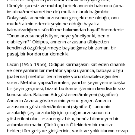
tümüyle çaresiz ve muhtaç bebek annenin bakımına (ama
insafına/merhametine de) mutlak olarak bağımlıdır.
Dolayısıyla annenin arzusunun gerçekte ne olduğu, onu
mutlu/tatmin edecek şeyin ne olduğu hayatta
kalma/varlığımızı sürdürme bakımından hayatî önemdedir:
“Onun arzusu neyi istiyor, neye yöneliyor ki, ben o
olabileyim?” Oidipus, annenin arzusuna tâbiyetten
kendimizi özgürleştirmeye başladığımız bir zaman, bir
pasaj, bir koridordur demek ki.
Lacan (1955-1956), Oidipus karmaşasını kat eden dinamik
ve cereyanların bir metafor yapısı uyarınca, babaya özgü
(paternal) metafor terimleriyle yorumlanabileceğini ileri
sürer. Metafor yapısı/terimleri, yani bir şeyin yerine başka
bir şeyin geçmesi, bizzat bu ikame işleminin kendisidir söz
konusu olan: Babanın Adı göstereni/imleyeni (signifier)
Annenin Arzusu göstereninin yerine geçer. Annenin
arzusunun gösterileni/imleneni (signified) -annenin
arzuladığı şeyi arzuladığı için çocuğun arzusunun da
gösterileni olan- esrarengiz bir x, henüz bilinmeyen bir
anlamlandırmadır. Çünkü çocuk Ötekinden bir mucize
bekler; tüm geliş ve gidişlerinin, varlık ve yokluklarının cevap