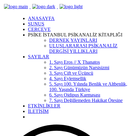
ANASAYFA
SUNUŞ
ÇERÇEVE
PSİKE İSTANBUL PSİKANALİZ KİTAPLIĞI
DERNEK YAYINLARI
ULUSLARARASI PSİKANALİZ
DERGİSİ YILLIKLARI
SAYILAR
1. Sayı Eros // X Thanatos
2. Sayı Günümüzün Narsisizmi
3. Sayı Çift ve Üçüncü
4. Sayı Eylemsellik
5. Sayı 100. Yılında Benlik ve Altbenlik,
100. Yaşında Türkiye
6. Sayı Oidipus Karmaşası
7. Sayı Değillemeden Hakikat Ötesine
ETKİNLİKLER
İLETİŞİM