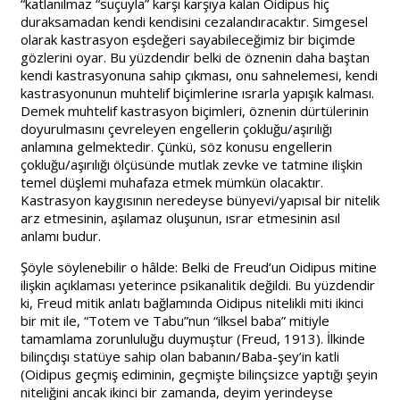
“katlanılmaz “suçuyla” karşı karşıya kalan Oidipus hiç
duraksamadan kendi kendisini cezalandıracaktır. Simgesel
olarak kastrasyon eşdeğeri sayabileceğimiz bir biçimde
gözlerini oyar. Bu yüzdendir belki de öznenin daha baştan
kendi kastrasyonuna sahip çıkması, onu sahnelemesi, kendi
kastrasyonunun muhtelif biçimlerine ısrarla yapışık kalması.
Demek muhtelif kastrasyon biçimleri, öznenin dürtülerinin
doyurulmasını çevreleyen engellerin çokluğu/aşırılığı
anlamına gelmektedir. Çünkü, söz konusu engellerin
çokluğu/aşırılığı ölçüsünde mutlak zevke ve tatmine ilişkin
temel düşlemi muhafaza etmek mümkün olacaktır.
Kastrasyon kaygısının neredeyse bünyevi/yapısal bir nitelik
arz etmesinin, aşılamaz oluşunun, ısrar etmesinin asıl
anlamı budur.
Şöyle söylenebilir o hâlde: Belki de Freud’un Oidipus mitine
ilişkin açıklaması yeterince psikanalitik değildi. Bu yüzdendir
ki, Freud mitik anlatı bağlamında Oidipus nitelikli miti ikinci
bir mit ile, “Totem ve Tabu”nun “ilksel baba” mitiyle
tamamlama zorunluluğu duymuştur (Freud, 1913). İlkinde
bilinçdışı statüye sahip olan babanın/Baba-şey’in katli
(Oidipus geçmiş ediminin, geçmişte bilinçsizce yaptığı şeyin
niteliğini ancak ikinci bir zamanda, deyim yerindeyse