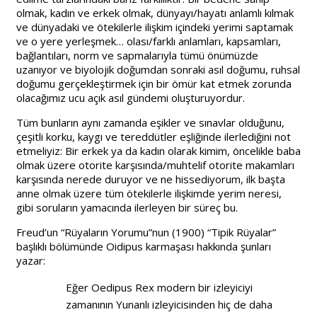
olmak, kadın ve erkek olmak, dünyayı/hayatı anlamlı kılmak
ve dünyadaki ve ötekilerle ilişkim içindeki yerimi saptamak
ve o yere yerleşmek… olası/farklı anlamları, kapsamları,
bağlantıları, norm ve sapmalarıyla tümü önümüzde
uzanıyor ve biyolojik doğumdan sonraki asıl doğumu, ruhsal
doğumu gerçekleştirmek için bir ömür kat etmek zorunda
olacağımız ucu açık asıl gündemi oluşturuyordur.
Tüm bunların aynı zamanda eşikler ve sınavlar olduğunu,
çeşitli korku, kaygı ve tereddütler eşliğinde ilerlediğini not
etmeliyiz: Bir erkek ya da kadın olarak kimim, öncelikle baba
olmak üzere otorite karşısında/muhtelif otorite makamları
karşısında nerede duruyor ve ne hissediyorum, ilk başta
anne olmak üzere tüm ötekilerle ilişkimde yerim neresi,
gibi soruların yamacında ilerleyen bir süreç bu.
Freud’un “Rüyaların Yorumu”nun (1900) “Tipik Rüyalar”
başlıklı bölümünde Oidipus karmaşası hakkında şunları
yazar:
Eğer Oedipus Rex modern bir izleyiciyi
zamanının Yunanlı izleyicisinden hiç de daha