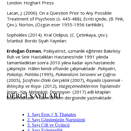
London: Hoghart Press
Lacan, J. (2006). On a Question Prior to Any Possible
Treatment of Psychosis (s. 445-488).
Ecrits
içinde, (B. Fink,
Çev.). Norton, (Özgün eser 1955-1956 tarihlidir).
Sophokles (2014). Kral Oidipus. (C. Çetinkaya, çev.).
İstanbul: Bordo Siyah Yayınları.
Erdoğan Özmen.
Psikiyatrist, uzmanlık eğitimini Bakırköy
Ruh ve Sinir Hastalıkları Hastanesi’nde 1991 yılında
tamamladıktan sonra 2010 yılına kadar aynı hastanede
çalışmıştır. Hâlen kendi ofisinde çalışmaktadır.
Psikiyatri
,
Psikoloji
,
Politika
(1995),
Psikanalizin Serüveni ve Çağrısı
(2005),
Şizofreni-Öteki Gerçeklik
(2007),
Rüyada Uyanmak -
Bilinçdışı ve Rüya-
(2012),
Vazgeçemediklerinin Toplamıdır
İnsan -Yas, Melankoli, Depresyon-
(2017) adlı kitapları
DERGİ SAYILARI
bulunmaktadır. Hâlen
Birikim
dergisinde yazmaktadır.
1. Sayı Eros // X Thanatos
2. Sayı Günümüzün Narsisizmi
3. Sayı Çift ve Üçüncü
4. Sayı Eylemsellik