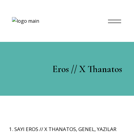
Eros // X Thanatos
1. SAYI EROS // X THANATOS
,
GENEL
,
YAZILAR