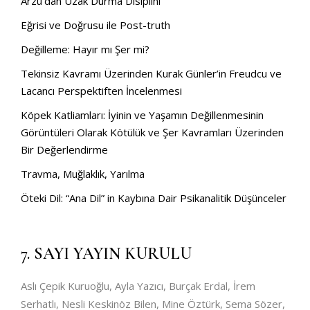
Arzu’dan Uzak Durma Disiplini
Eğrisi ve Doğrusu ile Post-truth
Değilleme: Hayır mı Şer mi?
Tekinsiz Kavramı Üzerinden Kurak Günler’in Freudcu ve
Lacancı Perspektiften İncelenmesi
Köpek Katliamları: İyinin ve Yaşamın Değillenmesinin
Görüntüleri Olarak Kötülük ve Şer Kavramları Üzerinden
Bir Değerlendirme
Travma, Muğlaklık, Yarılma
Öteki Dil: “Ana Dil” in Kaybına Dair Psikanalitik Düşünceler
7. SAYI YAYIN KURULU
Aslı Çepik Kuruoğlu, Ayla Yazıcı, Burçak Erdal, İrem
Serhatlı, Nesli Keskinöz Bilen, Mine Öztürk, Sema Sözer,