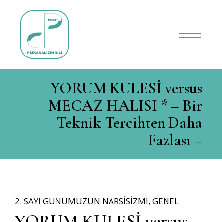
YORUM KULESİ versus
MECAZ HALISI * – Bir
Teknik Tercihten Daha
Fazlası –
2. SAYI GÜNÜMÜZÜN NARSISIZMI
,
GENEL
YORUM KULESİ versus