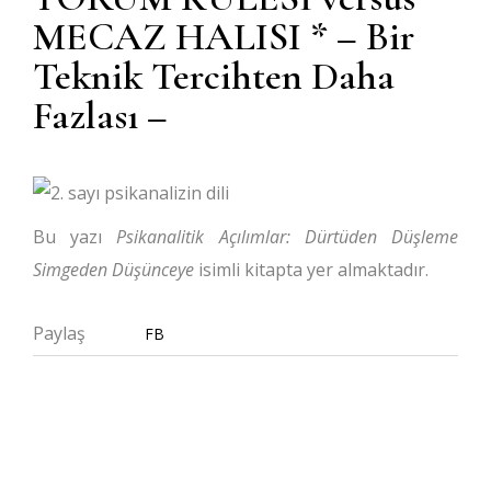
MECAZ HALISI * – Bir
Teknik Tercihten Daha
Fazlası –
Bu yazı
Psikanalitik Açılımlar: Dürtüden Düşleme
Simgeden Düşünceye
isimli kitapta yer almaktadır.
Paylaş
FB